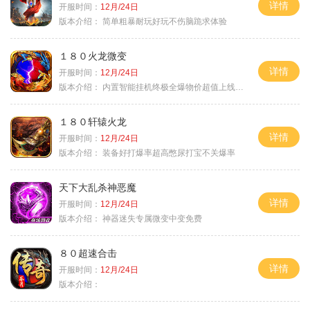
详情
开服时间：
12月/24日
版本介绍：
简单粗暴耐玩好玩不伤脑跪求体验
１８０火龙微变
详情
开服时间：
12月/24日
版本介绍：
内置智能挂机终极全爆物价超值上线送神器
１８０轩辕火龙
详情
开服时间：
12月/24日
版本介绍：
装备好打爆率超高憋尿打宝不关爆率
天下大乱杀神恶魔
详情
开服时间：
12月/24日
版本介绍：
神器迷失专属微变中变免费
８０超速合击
详情
开服时间：
12月/24日
版本介绍：