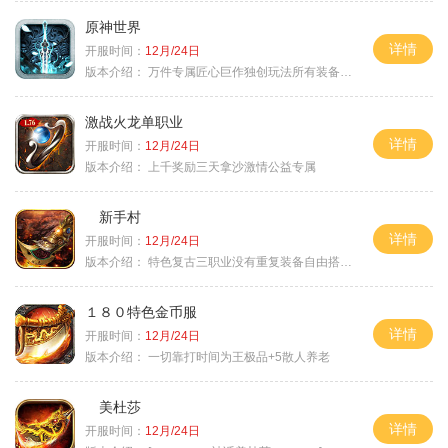
原神世界
详情
开服时间：
12月/24日
版本介绍：
万件专属匠心巨作独创玩法所有装备靠打
激战火龙单职业
详情
开服时间：
12月/24日
版本介绍：
上千奖励三天拿沙激情公益专属
新手村
详情
开服时间：
12月/24日
版本介绍：
特色复古三职业没有重复装备自由搭配私
１８０特色金币服
详情
开服时间：
12月/24日
版本介绍：
一切靠打时间为王极品+5散人养老
美杜莎
详情
开服时间：
12月/24日