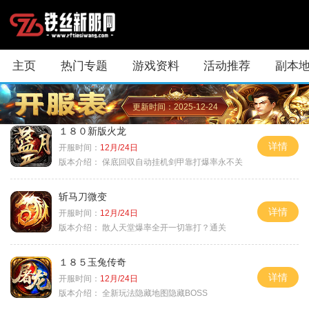
主页
热门专题
游戏资料
活动推荐
副本
更新时间：2025-12-24
１８０新版火龙
详情
开服时间：
12月/24日
版本介绍：
保底回収自动挂机剑甲靠打爆率永不关
斩马刀微变
详情
开服时间：
12月/24日
版本介绍：
散人天堂爆率全开一切靠打？通关
１８５玉兔传奇
详情
开服时间：
12月/24日
版本介绍：
全新玩法隐藏地图隐藏BOSS