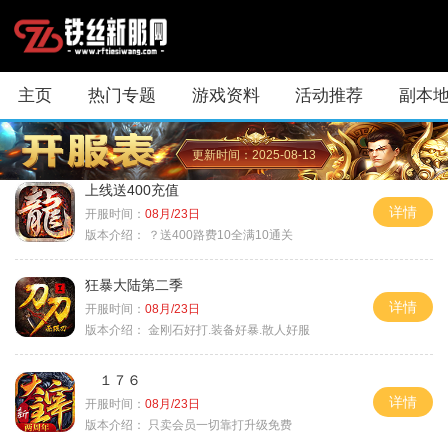
主页
热门专题
游戏资料
活动推荐
副本
更新时间：2025-08-13
上线送400充值
详情
开服时间：
08月/23日
版本介绍：
？送400路费10全满10通关
狂暴大陆第二季
详情
开服时间：
08月/23日
版本介绍：
金刚石好打.装备好暴.散人好服
１７６
详情
开服时间：
08月/23日
版本介绍：
只卖会员一切靠打升级免费