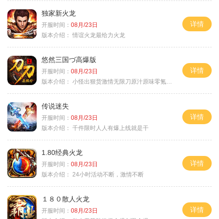
独家新火龙
详情
开服时间：
08月/23日
版本介绍：
情谊火龙最给力火龙
悠然三国づ高爆版
详情
开服时间：
08月/23日
版本介绍：
小怪出狠货激情无限刀原汁原味零氪通关
传说迷失
详情
开服时间：
08月/23日
版本介绍：
千件限时人人有爆上线就是干
1.80经典火龙
详情
开服时间：
08月/23日
版本介绍：
24小时活动不断，激情不断
１８０散人火龙
详情
开服时间：
08月/23日