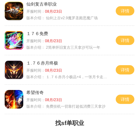
仙剑复古单职业
详情
开服时间：
08月/23日
版本介绍：
仙剑上古v2.9魔罗圣殿恶魔广场
１７６免费
详情
开服时间：
08月/23日
版本介绍：
2简单怀旧复古三天拿沙可玩一年
１.７６赤月终极
详情
开服时间：
08月/23日
版本介绍：
１.７６赤月小极品+4，一张月卡走天涯a
希望传奇
详情
开服时间：
08月/23日
版本介绍：
免费挂机一切靠打超低消费三天拿沙
找sf单职业