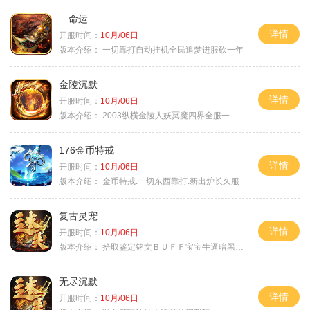
命运
详情
开服时间：
10月/06日
版本介绍：
一切靠打自动挂机全民追梦进服砍一年
金陵沉默
详情
开服时间：
10月/06日
版本介绍：
2003纵横金陵人妖冥魔四界全服一切靠
176金币特戒
详情
开服时间：
10月/06日
版本介绍：
金币特戒.一切东西靠打.新出炉长久服
复古灵宠
详情
开服时间：
10月/06日
版本介绍：
拾取鉴定铭文ＢＵＦＦ宝宝牛逼暗黑属性
无尽沉默
详情
开服时间：
10月/06日