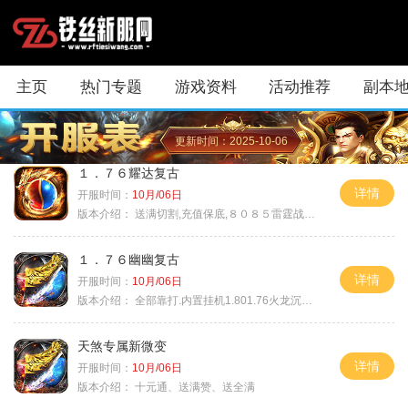
主页
热门专题
游戏资料
活动推荐
副本
更新时间：2025-10-06
１．７６耀达复古
详情
开服时间：
10月/06日
版本介绍：
送满切割,充值保底,８０８５雷霆战神微变
１．７６幽幽复古
详情
开服时间：
10月/06日
版本介绍：
全部靠打.内置挂机1.801.76火龙沉默微变
天煞专属新微变
详情
开服时间：
10月/06日
版本介绍：
十元通、送满赞、送全满