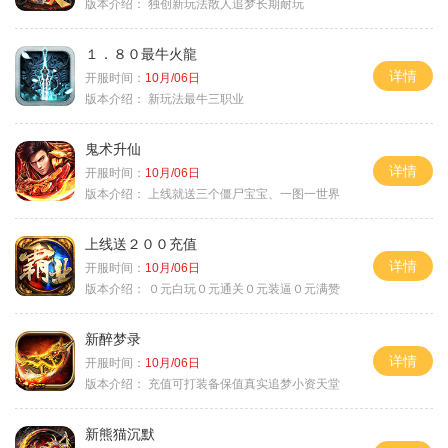
版本介绍：
独创新玩法散人追梦长期耐玩
１．８０最牛火龍
详情
开服时间：
10月/06日
版本介绍：
新玩法最牛三职业
鬼术升仙
详情
开服时间：
10月/06日
版本介绍：
上线就送三个僵尸宝宝、一图一世界
上线送２００充值
详情
开服时间：
10月/06日
版本介绍：
０元白玩０元通关０元装逼０元满赞
新醉梦录
详情
开服时间：
10月/06日
版本介绍：
充值可打装备保值真实追梦小资天堂
新熊猫沉默