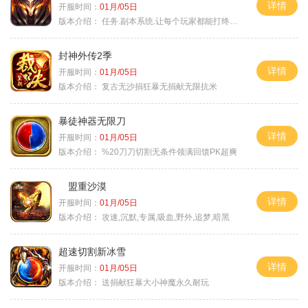
详情
开服时间：
01月/05日
版本介绍：
任务.副本系统.让每个玩家都能打终极BOSS
封神外传2季
详情
开服时间：
01月/05日
版本介绍：
复古无沙捐狂暴无捐献无限抗米
暴徒神器无限刀
详情
开服时间：
01月/05日
版本介绍：
%20刀刀切割无条件领满回馈PK超爽
盟重沙漠
详情
开服时间：
01月/05日
版本介绍：
攻速,沉默,专属,吸血,野外,追梦,暗黑
超速切割新冰雪
详情
开服时间：
01月/05日
版本介绍：
送捐献狂暴大小神魔永久耐玩