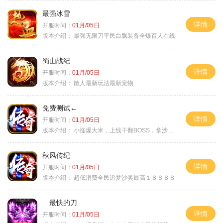
最强冰雪
详情
开服时间：
01月/05日
版本介绍：
最强无限刀平民白飘装备全爆百人在线
蜀山战纪
详情
开服时间：
01月/05日
版本介绍：
散人最新玩法最新宠物
免费测试←
详情
开服时间：
01月/05日
版本介绍：
小怪爆大米，上线干翻BOSS，拿沙大奖
秋风传纪
详情
开服时间：
01月/05日
版本介绍：
超低消费全民追梦沙奖最高１８８８８
最快的刀
详情
开服时间：
01月/05日