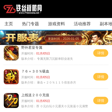
主页
热门专题
游戏资料
活动推荐
副本
更新时间：2026-01-05
野外君皇专属
详情
开服时间：
01月/05日
版本介绍：
专属无限刀沉默单职业迷失
７６＋３０％吸血
详情
开服时间：
01月/05日
版本介绍：
暴击＋２０％１１５倍攻赤月
上线送２００充值
详情
开服时间：
01月/05日
版本介绍：
荐 ０元白玩０元通关０元装逼０元满赞