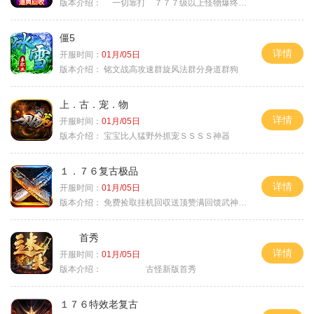
版本介绍：
一切靠打 ７７７级以上怪物爆终极
僵5
详情
开服时间：
01月/05日
版本介绍：
铭文战高攻速群旋风法群分身道群狗
上．古．宠．物
详情
开服时间：
01月/05日
版本介绍：
宝宝比人猛野外抓宠ＳＳＳＳ神器
１．７６复古极品
详情
开服时间：
01月/05日
版本介绍：
免费捡取挂机回収送顶赞满回馈武神之力
首秀
详情
开服时间：
01月/05日
版本介绍：
古怪新版首秀
１７６特效老复古