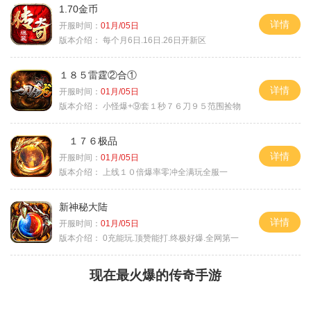
1.70金币
详情
开服时间：
01月/05日
版本介绍：
每个月6日.16日.26日开新区
１８５雷霆②合①
详情
开服时间：
01月/05日
版本介绍：
小怪爆+⑨套１秒７６刀９５范围捡物
１７６极品
详情
开服时间：
01月/05日
版本介绍：
上线１０倍爆率零冲全满玩全服一
新神秘大陆
详情
开服时间：
01月/05日
版本介绍：
0充能玩.顶赞能打.终极好爆.全网第一
现在最火爆的传奇手游