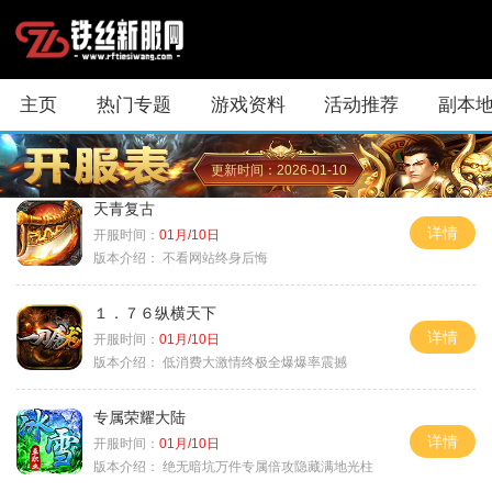
主页
热门专题
游戏资料
活动推荐
副本
更新时间：2026-01-10
天青复古
详情
开服时间：
01月/10日
版本介绍：
不看网站终身后悔
１．７６纵横天下
详情
开服时间：
01月/10日
版本介绍：
低消费大激情终极全爆爆率震撼
专属荣耀大陆
详情
开服时间：
01月/10日
版本介绍：
绝无暗坑万件专属倍攻隐藏满地光柱