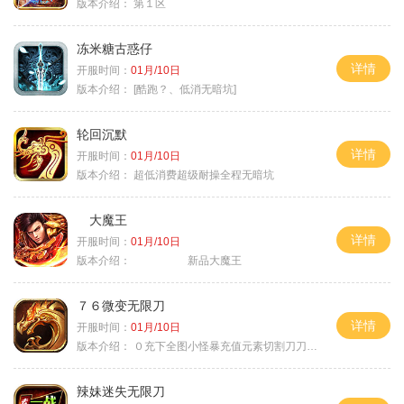
版本介绍：
第１区
冻米糖古惑仔
详情
开服时间：
01月/10日
版本介绍：
[酷跑？、低消无暗坑]
轮回沉默
详情
开服时间：
01月/10日
版本介绍：
超低消费超级耐操全程无暗坑
大魔王
详情
开服时间：
01月/10日
版本介绍：
新品大魔王
７６微变无限刀
详情
开服时间：
01月/10日
版本介绍：
０充下全图小怪暴充值元素切割刀刀极品
辣妹迷失无限刀