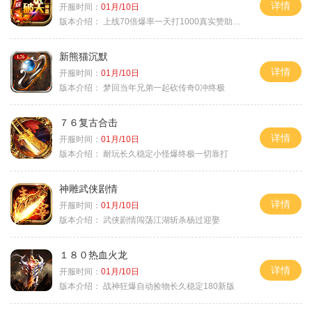
详情
开服时间：
01月/10日
版本介绍：
上线70倍爆率一天打1000真实赞助一夜终
新熊猫沉默
详情
开服时间：
01月/10日
版本介绍：
梦回当年兄弟一起砍传奇0冲终极
７６复古合击
详情
开服时间：
01月/10日
版本介绍：
耐玩长久稳定小怪爆终极一切靠打
神雕武侠剧情
详情
开服时间：
01月/10日
版本介绍：
武侠剧情闯荡江湖斩杀杨过迎娶
１８０热血火龙
详情
开服时间：
01月/10日
版本介绍：
战神狂爆自动捡物长久稳定180新版